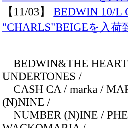
【11/03】
BEDWIN 10/L
"CHARLS"BEIGEを
BEDWIN&THE HEARTB
UNDERTONES /
CASH CA / marka / MA
(N)NINE /
NUMBER (N)INE / PHE
WACKOMARIA /