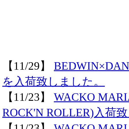
【11/29】
BEDWIN×DAN
を入荷致しました。
【11/23】
WACKO MARIA
ROCK'N ROLLER)入
【11/23】
WACKO MARI