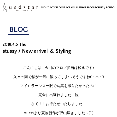
ABOUT
ACCESS
CONTACT
ONLINESHOP
BLOG
RECRUIT
/ RONDO
BLOG
2018.4.5 Thu
stussy / New arrival ＆ Styling
こんにちは！今回のブログ担当は松永です♪
久々の雨で桜が一気に散ってしまいそうですね(´・ω・`)
マイミラーレス一眼で写真を撮りたかったのに
完全に出遅れました。泣
さて！！お待たせいたしました！
stussyより夏物新作が沢山届きました～(^^)