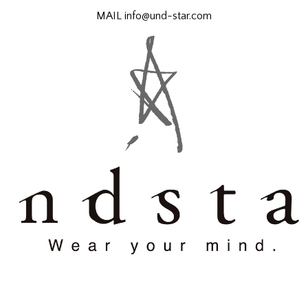
MAIL
info@und-star.com