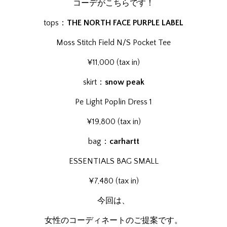
コーデがこちらです！
tops：
THE NORTH FACE PURPLE LABEL
Moss Stitch Field N/S Pocket Tee
¥11,000 (tax in)
skirt：
snow peak
Pe Light Poplin Dress 1
¥19,800 (tax in)
bag：
carhartt
ESSENTIALS BAG SMALL
¥7,480 (tax in)
今回は、
女性のコーディネートのご提案です。