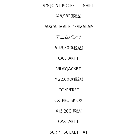
S/S JOINT POCKET T-SHIRT
￥8,580(税込)
PASCAL MARIE DESMARAIS
デニムパンツ
￥49,800(税込)
CARHARTT
VILAY JACKET
￥22,000(税込)
CONVERSE
CX-PRO SK OX
￥13,200(税込)
CARHARTT
SCRIPT BUCKET HAT