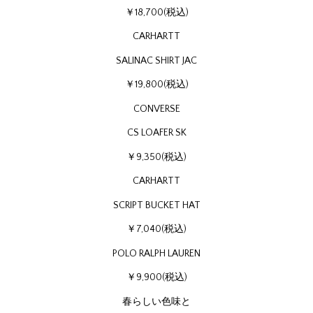
￥18,700(税込)
CARHARTT
SALINAC SHIRT JAC
￥19,800(税込)
CONVERSE
CS LOAFER SK
￥9,350(税込)
CARHARTT
SCRIPT BUCKET HAT
￥7,040(税込)
POLO RALPH LAUREN
￥9,900(税込)
春らしい色味と