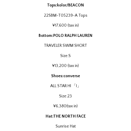
Tops:kolor/BEACON
22SBM-T05239-A Tops
¥17,600 (tax in)
Bottom:POLO RALPH LAUREN
TRAVELER SWIM SHORT
Size:S
¥13,200 (tax in)
Shoes:converse
ALL STAR HI 「I」
Size:23
¥6,380(tax in)
Hat:THE NORTH FACE
Sunrise Hat