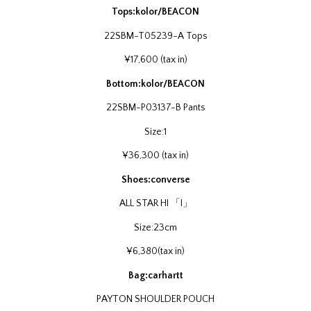
Tops:kolor/BEACON
22SBM-T05239-A Tops
¥17,600 (tax in)
Bottom:kolor/BEACON
22SBM-P03137-B Pants
Size:1
¥36,300 (tax in)
Shoes:converse
ALL STAR HI 「I」
Size:23cm
¥6,380(tax in)
Bag:carhartt
PAYTON SHOULDER POUCH