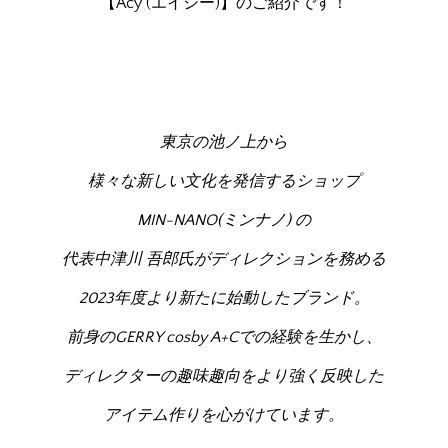
【Acy (エイシー)】のご紹介です！
東京の池ノ上から
様々な新しい文化を発信するショップ
MIN-NANO(ミンナノ) の
代表中津川 吾郎氏がディレクションを務める
2023年度より新たに始動したブランド。
前身のGERRY cosby A+Cでの経験を生かし、
ディレクターの趣味趣向をより強く反映した
アイテム作りを心がけています。