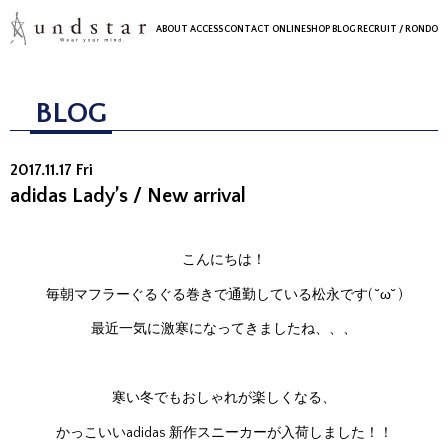
ABOUT
ACCESS
CONTACT
ONLINESHOP
BLOG
RECRUIT
/ RONDO
BLOG
2017.11.17 Fri
adidas Lady’s / New arrival
こんにちは！
毎朝マフラーぐるぐる巻きで通勤している松永です( ˘ω˘ )
最近一気に激寒になってきましたね、、、
寒い冬でもおしゃれが楽しくなる、
かっこいいadidas 新作スニーカーが入荷しました！！