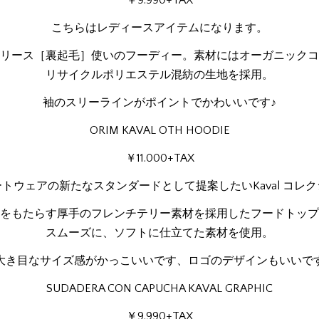
￥9.990+TAX
こちらはレディースアイテムになります。
リース［裏起毛］使いのフーディー。素材にはオーガニックコ
リサイクルポリエステル混紡の生地を採用。
袖のスリーラインがポイントでかわいいです♪
ORIM KAVAL OTH HOODIE
￥11.000+TAX
トウェアの新たなスタンダードとして提案したいKaval コレ
をもたらす厚手のフレンチテリー素材を採用したフードトップ
スムーズに、ソフトに仕立てた素材を使用。
大き目なサイズ感がかっこいいです、ロゴのデザインもいいで
SUDADERA CON CAPUCHA KAVAL GRAPHIC
￥9.990+TAX