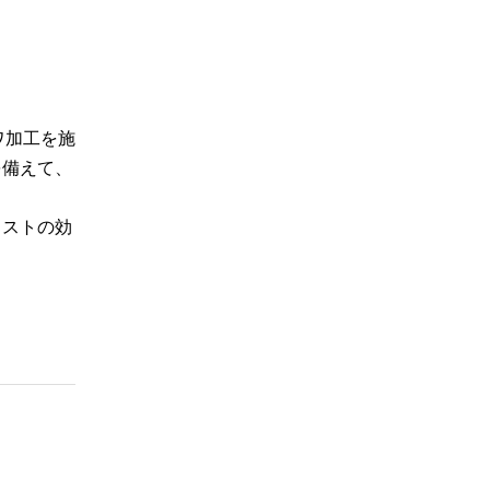
ワ加工を施
を備えて、
ラストの効