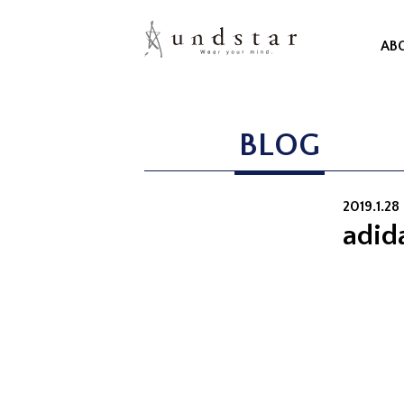
AB
BLOG
2019.1.28
adid