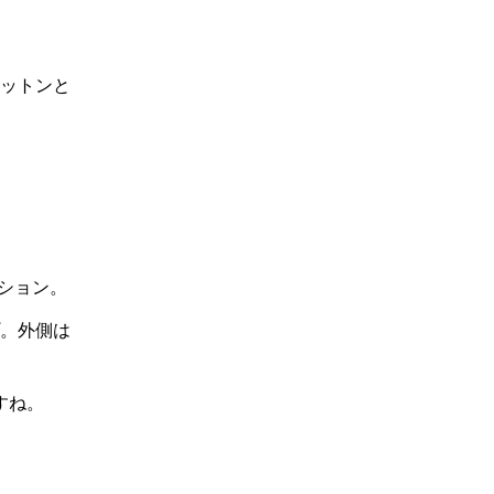
ットンと
クション。
。外側は
すね。