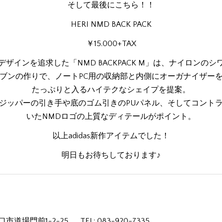
そして最後にこちら！！
HERI NMD BACK PACK
￥15.000+TAX
デザインを追求した「NMD BACKPACK M」は、ナイロンのシ
ブンの作りで、ノートPC用の収納部と内側にオーガナイザー
たっぷりと入るハイテクなシェイプを提案。
ジッパーの引き手や底のゴム引きのPUパネル、そしてコント
いたNMDロゴの上質なディテールがポイント。
以上adidas新作アイテムでした！
明日もお待ちしております♪
市道場門前1-2-25
TEL: 083-920-7335