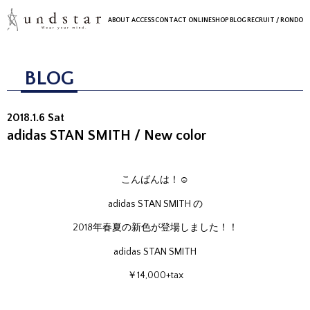
ABOUT
ACCESS
CONTACT
ONLINESHOP
BLOG
RECRUIT
/ RONDO
BLOG
2018.1.6 Sat
adidas STAN SMITH / New color
こんばんは！☺
adidas STAN SMITH の
2018年春夏の新色が登場しました！！
adidas STAN SMITH
￥14,000+tax