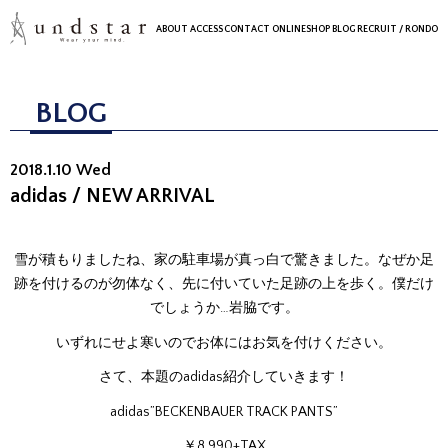
ABOUT
ACCESS
CONTACT
ONLINESHOP
BLOG
RECRUIT
/ RONDO
BLOG
2018.1.10 Wed
adidas / NEW ARRIVAL
雪が積もりましたね、家の駐車場が真っ白で驚きました。なぜか足
跡を付けるのが勿体なく、先に付いていた足跡の上を歩く。僕だけ
でしょうか…岩脇です。
いずれにせよ寒いのでお体にはお気を付けください。
さて、本題のadidas紹介していきます！
adidas”BECKENBAUER TRACK PANTS”
￥8.990+TAX