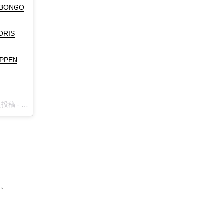
 BONGO
ORIS
PPEN
PASCAL MARIE DESMARAIS マリエさん(@pascalmariedesmarais)がシェアした投稿 -
2017 8月 28 12:5
6
午前 PDT
し、