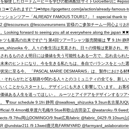
駆使したロードムービーを学びの動画配信サイトGoGetterzに #episo
︎でみれます(^ ^)➡︎https://gogetterz.com/ja/action/already-famous-t
ションツアー「ALREADY FAMOUS TOUR17」！ sspecial thank to
y12 @lescoureurs @lescoureursmens 皆様のご参加チーム一同心よ
oking forward to seeing you all at everywhere along the japan ✖
ツも最高の出来です(^ ^) 第4回ツアーTシャツ販売開催は 🔻 9.1fri 静岡
llows_shizuoka 今、人々の食生活は見直され、日々の情報は更新され、昨
されるものさえ明日には価値を失う可能性もある一方で、忘れ去られ
未来のヒントになり、今を生きる私たちは、各自でバランスをとった
況に至る今。 「PASCAL MARIE DESMARAIS」は、製作における材
・それらがたどる順路や関わる人々とのコミュニティの全てを、新しい
いくことからスタートし、デザインにも大きく影響しています。 お客
価値ある人生を送ってほしい 。 ルーツとアイデアをデザインするツア
tour schedule 9.1fri 静岡 @swallows_shizuoka 9.3sun名古屋JUQU
.official /9.4mon岐阜渡六毛織/9.5tue和歌山吉田染工 @wataroku /9.6we
itects /9.7thu岡山DOMINGO/9.9sat広島fabric @fabric_0429 /9.10sun
 @undstar211 /9.13wed鹿児島FARMYARD @farmyard_aslaboratories