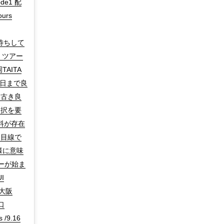
de1 配
ours
りお待ちして
︎✖︎ ツアー
TAITA
日まで良
た古き良
選択を要
料が存在
目線で
様に意味
ーが始ま
I
d大阪
山口
 /9.16