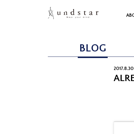
AB
BLOG
2017.8.3
ALR