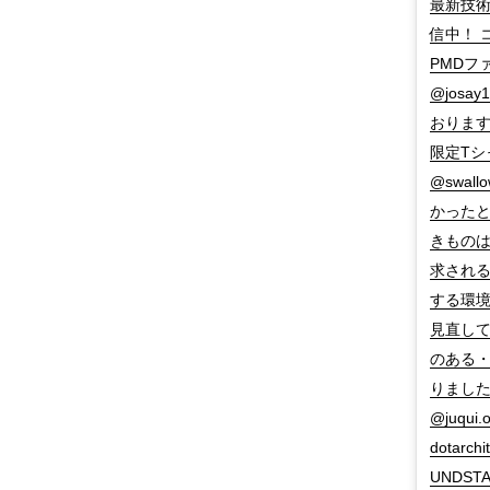
最新技術を
信中！ ココ➡
PMDファッ
@josa
おります。Lo
限定Tシャ
@swa
かったと
きものは
求される状
する環境
見直して
のある・
りました。 
@juqui
dotarch
UNDSTAR