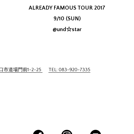
ALREADY FAMOUS TOUR 2017
9/10 (SUN)
@und☆star
市道場門前1-2-25
TEL: 083-920-7335