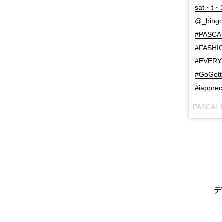
sat・t・
@_bingo
#PASCA
#FASHI
#EVERY
#GoGett
#iapprec
デ