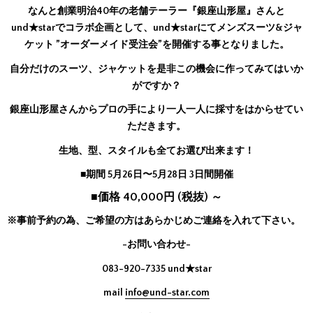
なんと創業明治40年の老舗テーラー『銀座山形屋』さんと
und★starでコラボ企画として、und★starにてメンズスーツ&ジャ
ケット ”オーダーメイド受注会”を開催する事となりました。
自分だけのスーツ、ジャケットを是非この機会に作ってみてはいか
がですか？
銀座山形屋さんからプロの手により一人一人に採寸をはからせてい
ただきます。
生地、型、スタイルも全てお選び出来ます！
■期間 5月26日〜5月28日 3日間開催
■価格 40,000円 (税抜) ～
※事前予約の為、ご希望の方はあらかじめご連絡を入れて下さい。
-お問い合わせ-
083-920-7335 und★star
mail
info@und-star.com