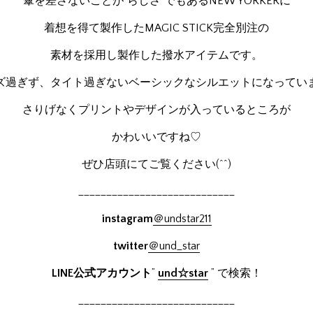
傘を差さないことが”らしさ”でもあるNEW YORKERに
着想を得て製作したMAGIC STICK完全別注の
素材を採用し製作した撥水アイテムです。
ズ過ぎず、タイト過ぎないベーシックなシルエットになってい
さりげなくプリントやデザインが入っているところが
かわいいですね♡
ぜひ店頭にてご覧ください(^^)
____________________________
instagram
＠undstar211
twitter
＠und_star
LINE公式アカウント
”
und☆star
” で検索！
____________________________