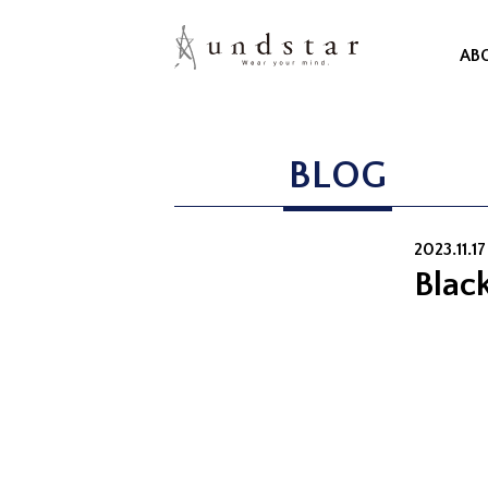
AB
BLOG
2023.11.17 
Blac