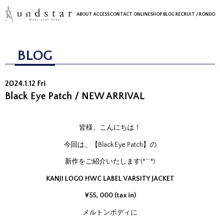
ABOUT
ACCESS
CONTACT
ONLINESHOP
BLOG
RECRUIT
/ RONDO
BLOG
2024.1.12 Fri
Black Eye Patch / NEW ARRIVAL
皆様、こんにちは！
今回は、【Black Eye Patch】の
新作をご紹介いたします(*^^*)
KANJI LOGO HWC LABEL VARSITY JACKET
¥55, 000 (tax in)
メルトンボディに