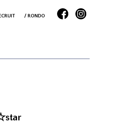
ECRUIT
/ RONDO
☆star