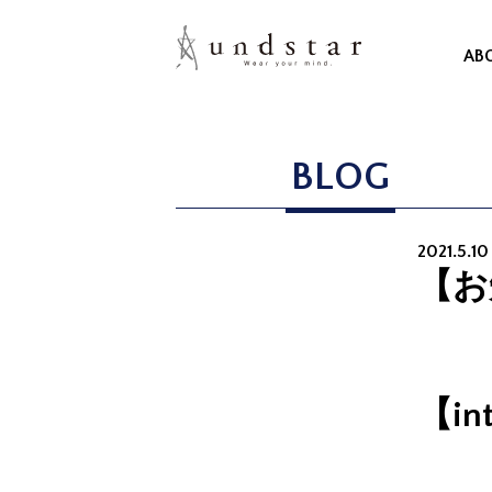
AB
BLOG
2021.5.1
【お
【int