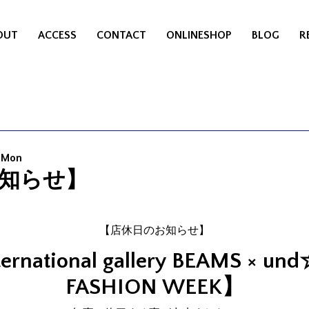
OUT
ACCESS
CONTACT
ONLINESHOP
BLOG
R
0 Mon
知らせ】
【店休日のお知らせ】
ernational gallery BEAMS × und
FASHION WEEK】