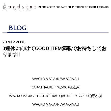
ABOUT
ACCESS
CONTACT
ONLINESHOP
BLOG
RECRUIT
/ RONDO
BLOG
2020.2.21 Fri
3連休に向けてGOOD ITEM満載でお待ちしてお
ります!!
WACKO MARIA (NEW ARRIVAL)
“COACH JACKET” 16,500 (税込み)
WACKO MARIA ×STARTER “TRACK JACKET” ￥36,300 (税込み)
WACKO MARIA (NEW ARRIVAL)