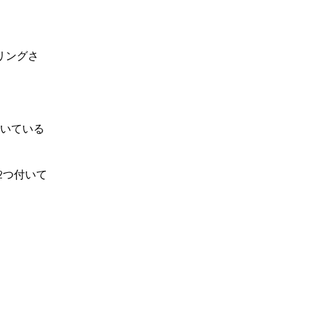
イリングさ
いている
2つ付いて