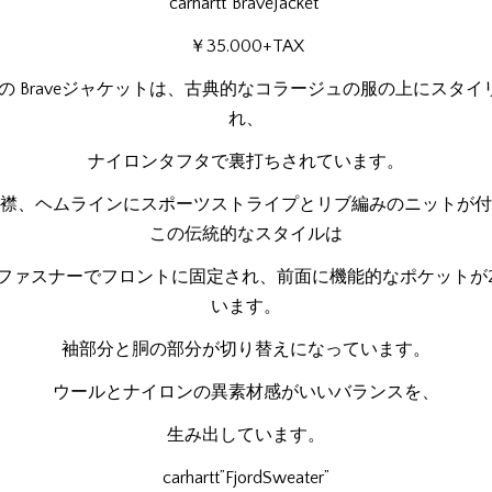
carhartt”BraveJacket”
￥35.000+TAX
arttの Braveジャケットは、古典的なコラージュの服の上にスタ
れ、
ナイロンタフタで裏打ちされています。
襟、ヘムラインにスポーツストライプとリブ編みのニットが付
この伝統的なスタイルは
ファスナーでフロントに固定され、前面に機能的なポケットが
います。
袖部分と胴の部分が切り替えになっています。
ウールとナイロンの異素材感がいいバランスを、
生み出しています。
carhartt”FjordSweater”