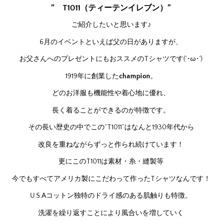
” T1011（ティーテンイレブン）”
ご紹介したいと思います♪
6月のイベントといえば父の日がありますが、
お父さんへのプレゼントにもおススメのTシャツです(`･ω･´)
1919年に創業した
champion
。
どのお洋服も機能性や着心地に優れ、
長く着ることができるのが特徴です。
その長い歴史の中でこの”T1011”はなんと1930年代から
改良を重ねながらずっと作られ続けています！
更にこのT1011は素材・糸・縫製等
今でもすべてアメリカ製にこだわって作ったTシャツなんです！
U.S.Aコットン独特のドライ感のある肌触りも特徴。
洗濯を繰り返すことにより風合いを増していく