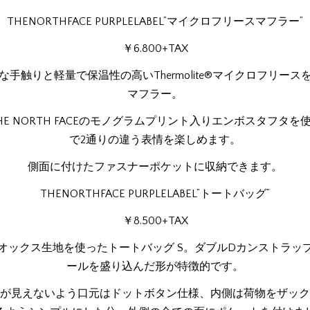
THENORTHFACE PURPLELABEL”マイクロフリースマフラー”
￥6.800+TAX
な手触りと軽量で保温性の高いThermolite®マイクロフリース
マフラー。
HE NORTH FACEのモノグラムプリント入りエンボスタフタを
で2通りの違う表情を楽しめます。
側面に付けたファスナーポケットに収納できます。
THENORTHFACE PURPLELABEL”トートバッグ”
￥8.500+TAX
オックス生地を使ったトートバッグ S。ダブルDカンストラッ
ールを盛り込んだ形が特徴的です。
が見えないよう口元はドットボタン仕様、内側は荷物をザック