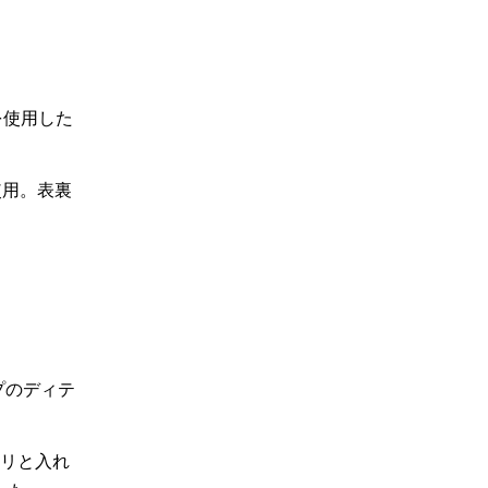
を使用した
使用。表裏
プのディテ
リと入れ