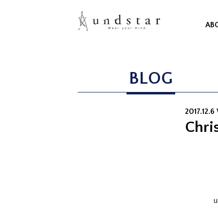
AB
BLOG
2017.12.
Chri