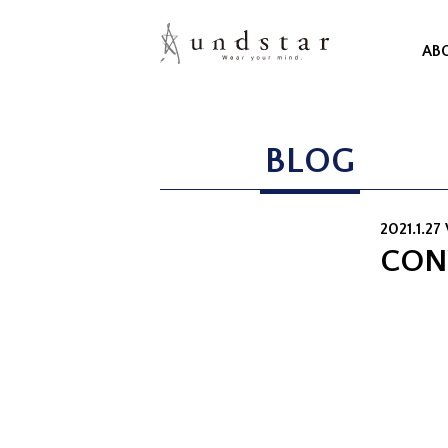
AB
BLOG
2021.1.2
CON