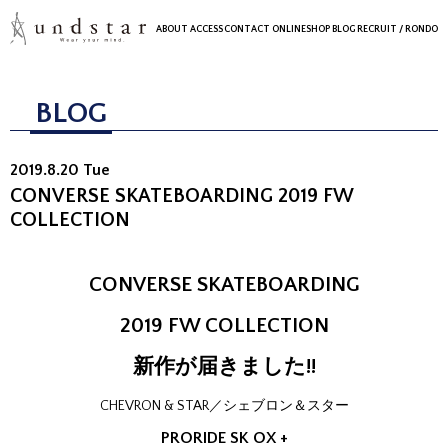
ABOUT
ACCESS
CONTACT
ONLINESHOP
BLOG
RECRUIT
/ RONDO
BLOG
2019.8.20 Tue
CONVERSE SKATEBOARDING 2019 FW
COLLECTION
CONVERSE SKATEBOARDING
2019 FW COLLECTION
新作が届きました!!
CHEVRON & STAR／シェブロン＆スター
PRORIDE SK OX +