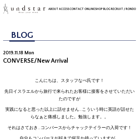
ABOUT
ACCESS
CONTACT
ONLINESHOP
BLOG
RECRUIT
/ RONDO
BLOG
2019.11.18 Mon
CONVERSE/New Arrival
こんにちは、スタッフなべ氏です！
先日イスラエルから旅行で来られたお客様に接客をさせていただい
たのですが
実践になると思った以上に話せません…こういう時に英語が話せた
らなぁと痛感しました。勉強します。。
それはさておき…コンバースからチャックテイラーの入荷です！
自分もコンバースが好きで何足か持っていますが、