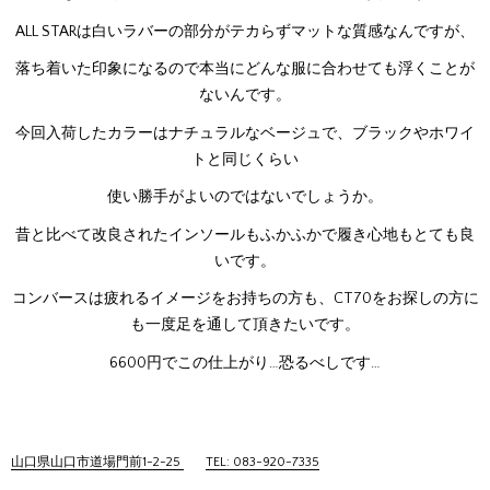
ALL STARは白いラバーの部分がテカらずマットな質感なんですが、
落ち着いた印象になるので本当にどんな服に合わせても浮くことが
ないんです。
今回入荷したカラーはナチュラルなベージュで、ブラックやホワイ
トと同じくらい
使い勝手がよいのではないでしょうか。
昔と比べて改良されたインソールもふかふかで履き心地もとても良
いです。
コンバースは疲れるイメージをお持ちの方も、CT70をお探しの方に
も一度足を通して頂きたいです。
6600円でこの仕上がり…恐るべしです…
山口県山口市道場門前1-2-25
TEL: 083-920-7335