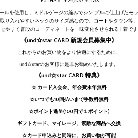
“EXTHAN” ￥24,500 ＋ TAX
ールを使用し、ミドルゲージの編みでシン プルに仕上げたモ
取り入れやすいネックのサイズ感なので、コートやダウン等
せやすく普段のコーディネートを一味変化させられる 1 着で
《und☆star CARD 新規会員募集中》
これからのお買い物をより快適にするために、
und☆starのお客様に是非お勧めいたします。
《und☆star CARD 特典》
☆ カード入会金、年会費永年無料
☆いつでも10回払いまで手数料無料
☆ポイント進呈(100円で１ポイント)
ギフトカード、マイレージ、素敵な商品へ交換
☆カード申込みと同時に、お買い物が可能