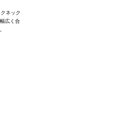
ックネック
、幅広く合
す。