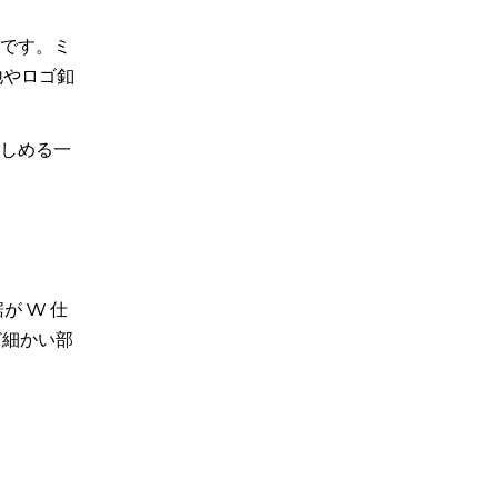
です。ミ
地やロゴ釦
楽しめる一
゙ W 仕
゙細かい部