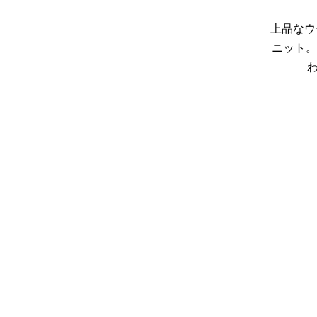
上品なウ
ニット。
わ