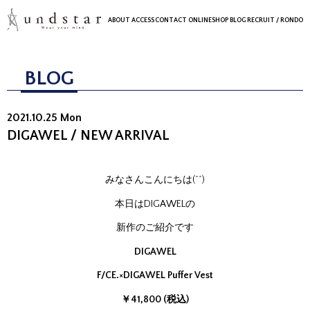
ABOUT
ACCESS
CONTACT
ONLINESHOP
BLOG
RECRUIT
/ RONDO
BLOG
2021.10.25 Mon
DIGAWEL / NEW ARRIVAL
みなさんこんにちは(^^)
本日はDIGAWELの
新作のご紹介です
DIGAWEL
F/CE.×DIGAWEL Puffer Vest
￥41,800 (税込)