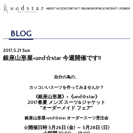
ABOUT
ACCESS
CONTACT
ONLINESHOP
BLOG
RECRUIT
/ RONDO
BLOG
2017.5.21 Sun
銀座山形屋×und☆star 今週開催です!!
自分の為の、
カッコいいスーツを作ってみませんか？
《銀座山形屋》×《und☆star》
2017春夏 メンズ スーツ&ジャケット
“オーダーメイド フェア”
銀座山形屋×und☆star オーダースーツ受注会
☆開催日時 5月26日 (金) ～ 5月28日 (日)