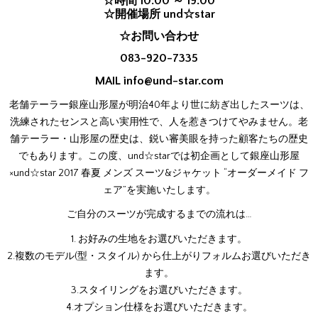
☆時間 10:00 ～ 19:00
☆開催場所 und☆star
☆お問い合わせ
083-920-7335
MAIL
info@und-star.com
老舗テーラー銀座山形屋が明治40年より世に紡ぎ出したスーツは、
洗練されたセンスと高い実用性で、人を惹きつけてやみません。老
舗テーラー・山形屋の歴史は、鋭い審美眼を持った顧客たちの歴史
でもあります。この度、und☆starでは初企画として銀座山形屋
×und☆star 2017 春夏 メンズ スーツ&ジャケット “オーダーメイド フ
ェア”を実施いたします。
ご自分のスーツが完成するまでの流れは…
1. お好みの生地をお選びいただきます。
2.複数のモデル(型・スタイル) から仕上がりフォルムお選びいただき
ます。
3.スタイリングをお選びいただきます。
4.オプション仕様をお選びいただきます。