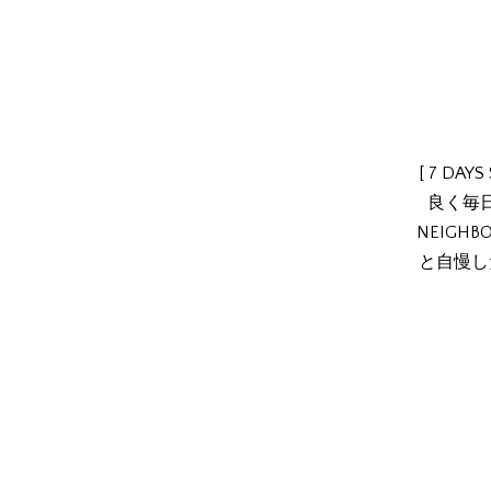
[ 7 D
良く毎
NEIGH
と自慢し