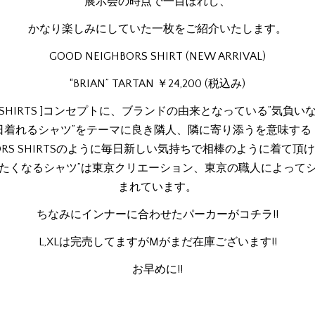
展示会の時点で一目ぼれし、
かなり楽しみにしていた一枚をご紹介いたします。
GOOD NEIGHBORS SHIRT (NEW ARRIVAL)
“BRIAN” TARTAN ￥24,200 (税込み)
AYS SHIRTS ]コンセプトに、ブランドの由来となっている”気負
日着れるシャツ”をテーマに良き隣人、隣に寄り添うを意味する 
BORS SHIRTSのように毎日新しい気持ちで相棒のように着て頂
たくなるシャツ”は東京クリエーション、東京の職人によって
まれています。
ちなみにインナーに合わせたパーカーがコチラ!!
L,XLは完売してますがMがまだ在庫ございます!!
お早めに!!