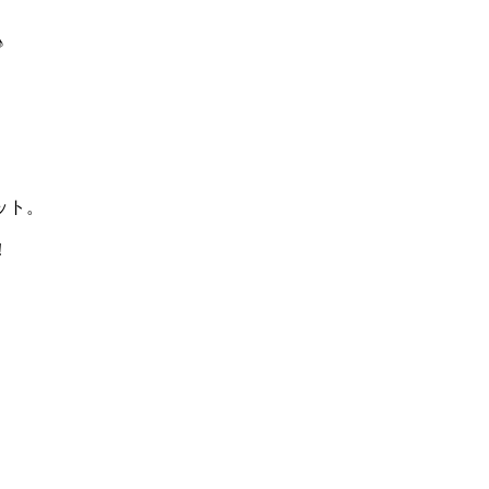
♪
ット。
！