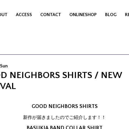
OUT
ACCESS
CONTACT
ONLINESHOP
BLOG
R
 Sun
D NEIGHBORS SHIRTS / NEW
IVAL
GOOD NEIGHBORS SHIRTS
新作が届きましたのでご紹介します！！
BASUKIA BAND COLLAR SHIRT