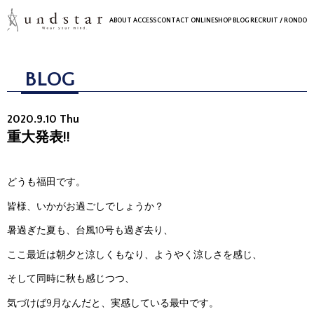
ABOUT
ACCESS
CONTACT
ONLINESHOP
BLOG
RECRUIT
/ RONDO
BLOG
2020.9.10 Thu
重大発表!!
どうも福田です。
皆様、いかがお過ごしでしょうか？
暑過ぎた夏も、台風10号も過ぎ去り、
ここ最近は朝夕と涼しくもなり、ようやく涼しさを感じ、
そして同時に秋も感じつつ、
気づけば9月なんだと、実感している最中です。