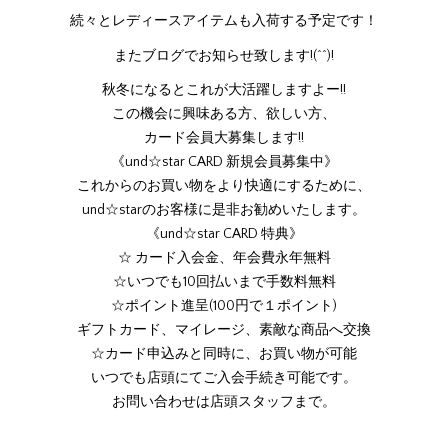
続々とレディースアイテムも入荷する予定です！
またブログでお知らせ致します!(^^)!
秋冬になるとこれが大活躍しますよー!!
この機会に興味ある方、欲しい方、
カード会員大募集します!!
《und☆star CARD 新規会員募集中》
これからのお買い物をより快適にするために、
und☆starのお客様に是非お勧めいたします。
《und☆star CARD 特典》
☆ カード入会金、年会費永年無料
☆いつでも10回払いまで手数料無料
☆ポイント進呈(100円で１ポイント)
ギフトカード、マイレージ、素敵な商品へ交換
☆カード申込みと同時に、お買い物が可能
いつでも店頭にてご入会手続き可能です。
お問い合わせは店頭スタッフまで。