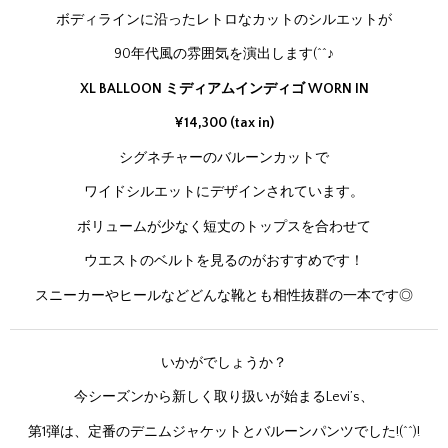
ボディラインに沿ったレトロなカットのシルエットが
90年代風の雰囲気を演出します(^^♪
XL BALLOON ミディアムインディゴ WORN IN
¥14,300 (tax in)
シグネチャーのバルーンカットで
ワイドシルエットにデザインされています。
ボリュームが少なく短丈のトップスを合わせて
ウエストのベルトを見るのがおすすめです！
スニーカーやヒールなどどんな靴とも相性抜群の一本です◎
いかがでしょうか？
今シーズンから新しく取り扱いが始まるLevi’s、
第1弾は、定番のデニムジャケットとバルーンパンツでした!(^^)!