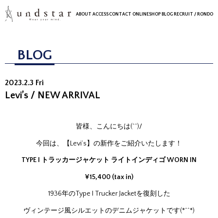
ABOUT
ACCESS
CONTACT
ONLINESHOP
BLOG
RECRUIT
/ RONDO
BLOG
2023.2.3 Fri
Levi’s / NEW ARRIVAL
皆様、こんにちは(^^)/
今回は、【Levi’s】の新作をご紹介いたします！
TYPE I トラッカージャケット ライトインディゴ WORN IN
¥15,400 (tax in)
1936年のType I Trucker Jacketを復刻した
ヴィンテージ風シルエットのデニムジャケットです(*^^*)