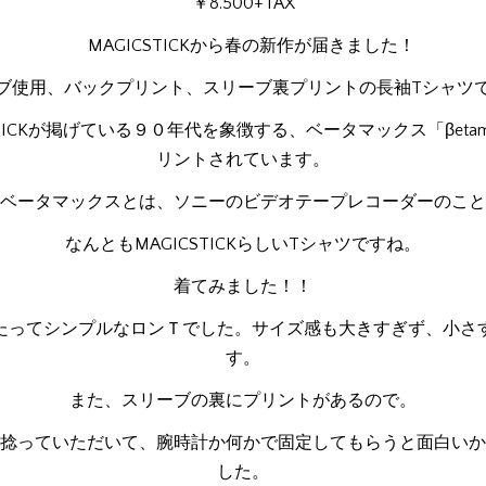
￥8.500+TAX
MAGICSTICKから春の新作が届きました！
ブ使用、バックプリント、スリーブ裏プリントの長袖Tシャツ
STICKが掲げている９０年代を象徴する、ベータマックス「βeta
リントされています。
ベータマックスとは、ソニーのビデオテープレコーダーのこと
なんともMAGICSTICKらしいTシャツですね。
着てみました！！
たってシンプルなロンＴでした。サイズ感も大きすぎず、小さ
す。
また、スリーブの裏にプリントがあるので。
捻っていただいて、腕時計か何かで固定してもらうと面白いか
した。