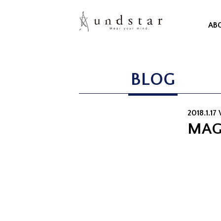
AB
BLOG
2018.1.17
MAG