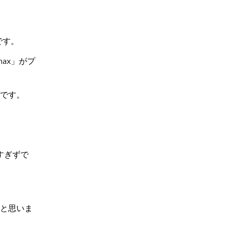
です。
max」がプ
です。
すぎずで
と思いま