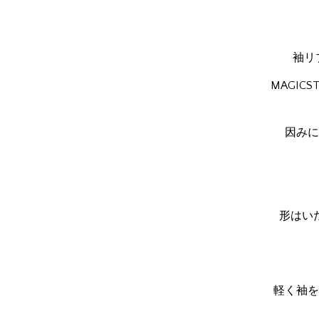
袖リ
MAGIC
因みに
形はい
軽く袖を