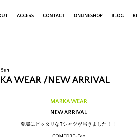
OUT
ACCESS
CONTACT
ONLINESHOP
BLOG
R
 Sun
KA WEAR /NEW ARRIVAL
MARKA WEAR
NEW ARRIVAL
夏場にピッタリなTシャツが届きました！！
COMFORT-Tee