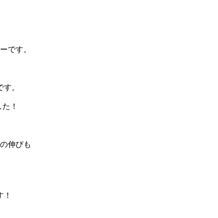
ーです。
です。
した！
の伸びも
す！