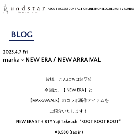
ABOUT
ACCESS
CONTACT
ONLINESHOP
BLOG
RECRUIT
/ RONDO
BLOG
2023.4.7 Fri
marka × NEW ERA / NEW ARRAIVAL
皆様、こんにちは(≧▽≦)
今回は、【 NEW ERA】と
【MARKAWAER】のコラボ新作アイテムを
ご紹介いたします！
NEW ERA 9THIRTY Yuji Takeuchi “ROOT ROOT ROOT”
¥8,580 (tax in)