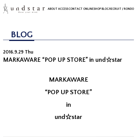
ABOUT
ACCESS
CONTACT
ONLINESHOP
BLOG
RECRUIT
/ RONDO
BLOG
2016.9.29 Thu
MARKAWARE “POP UP STORE” in und☆star
MARKAWARE
“POP UP STORE”
in
und☆star