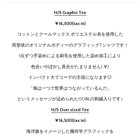
H/S Graphic Tee
￥16,500(tax in)
コットンとクールマックス ポリエステル糸を使用した
筒形状のオリジナルボディーのグラフィックTシャツです！
1点ずつ手染めによる刷毛を使用した染め加工により
色合いやぼかし具合がたまりません( ;∀;)
インパクト大でコーデの主役になります◎
「海は一つで世界はつながっているんだ」
というメッセージが込められたOOALの刺繍入りです♪
H/S Over sized Tee
￥16,500(tax in)
海洋旗をイメージした幾何学グラフィックを