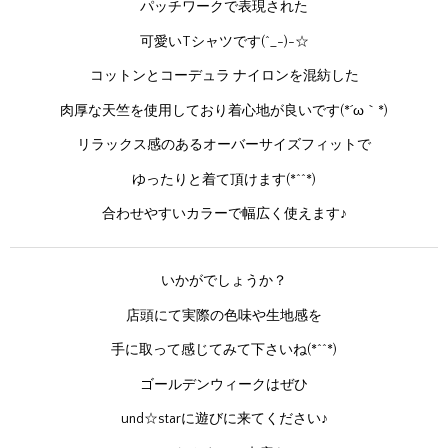
パッチワークで表現された
可愛いTシャツです(^_-)-☆
コットンとコーデュラ ナイロンを混紡した
肉厚な天竺を使用しており着心地が良いです(*´ω｀*)
リラックス感のあるオーバーサイズフィットで
ゆったりと着て頂けます(*^^*)
合わせやすいカラーで幅広く使えます♪
いかがでしょうか？
店頭にて実際の色味や生地感を
手に取って感じてみて下さいね(*^^*)
ゴールデンウィークはぜひ
und☆starに遊びに来てください♪