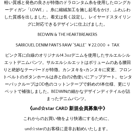
軽い質感と発色の良さが特徴のドラロンタム糸を使用したロングカ
ーディガン「LOWE」。糸に縮絨加工を施し起毛をかけ、ふわふわ
した質感を出しました。着丈は長く設定し、レイヤードスタイリン
グに対応できるデザインに仕上げました。
BEDWIN & THE HEARTBREAKERS
SARROUEL DENIM PANTS RAW “SALLE” ￥22,000 ＋ TAX
ピンク耳に白線のオリジナル14.3ozデニムを使用したサルエルシル
エットデニムパンツ。サルエルシルエットはボリュームのある腰回
りと絶妙なテーパードが特徴。カンヌキを×カンヌキに変更、フロン
トベルトのボタンホールは赤と白の2色使いにアップデート。センタ
ーバックループはOD色のコットンテープで斜めの1本仕様、更にリ
ベットで補強しました。BEDWINの細かなデザインディテイルが詰
まったデニムパンツ。
《und☆star CARD 新規会員募集中》
これからのお買い物をより快適にするために、
und☆starのお客様に是非お勧めいたします。