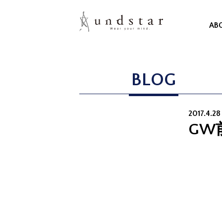
AB
BLOG
2017.4.28 
GW前