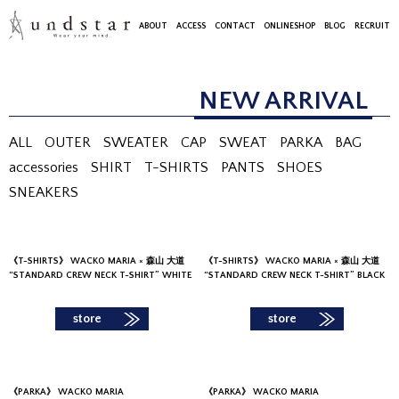
ABOUT
ACCESS
CONTACT
ONLINESHOP
BLOG
RECRUIT
NEW ARRIVAL
ALL
OUTER
SWEATER
CAP
SWEAT
PARKA
BAG
accessories
SHIRT
T-SHIRTS
PANTS
SHOES
SNEAKERS
《
T-SHIRTS
》
WACKO MARIA × 森山 大道
《
T-SHIRTS
》
WACKO MARIA × 森山 大道
“STANDARD CREW NECK T-SHIRT” WHITE
“STANDARD CREW NECK T-SHIRT” BLACK
store
store
《
PARKA
》
WACKO MARIA
《
PARKA
》
WACKO MARIA