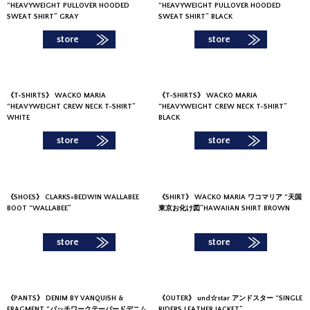
“HEAVYWEIGHT PULLOVER HOODED
“HEAVYWEIGHT PULLOVER HOODED
SWEAT SHIRT” GRAY
SWEAT SHIRT” BLACK
store
store
《
T-SHIRTS
》
WACKO MARIA
《
T-SHIRTS
》
WACKO MARIA
“HEAVYWEIGHT CREW NECK T-SHIRT”
“HEAVYWEIGHT CREW NECK T-SHIRT”
WHITE
BLACK
store
store
《
SHOES
》
CLARKS×BEDWIN WALLABEE
《
SHIRT
》
WACKO MARIA ワコマリア “天国
BOOT “WALLABEE”
東京お化け図”HAWAIIAN SHIRT BROWN
store
store
《
PANTS
》
DENIM BY VANQUISH &
《
OUTER
》
und☆star アンドスター “SINGLE
FRAGMENT “パッチワークテーパードデニム
RIDERS LEATHER JACKET”