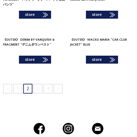
パンツ”
store
store
《
OUTER
》
DENIM BY VANQUISH &
《
OUTER
》
WACKO MARIA “CAR CLUB
FRAGMENT “デニムダウンベスト”
JACKET” BLUE
store
store
‹
1
2
3
4
›