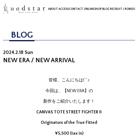
ABOUT
ACCESS
CONTACT
ONLINESHOP
BLOG
RECRUIT
/ RONDO
BLOG
2024.2.18 Sun
NEW ERA / NEW ARRIVAL
皆様、こんにちは(^^♪
今回は、【NEW ERA】の
新作をご紹介いたします！
CANVAS TOTE STREET FIGHTER II
Originators of the True Fitted
¥5,500 (tax in)