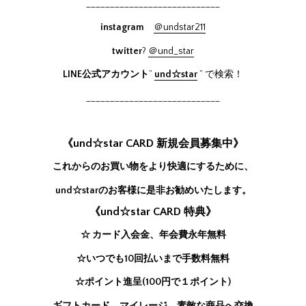
____________________________
instagram
＠undstar211
twitter
?
＠und_star
LINE公式アカウント
”
und☆star
” で検索！
____________________________
《und☆star CARD 新規会員募集中》
これからのお買い物をより快適にするために、
und☆starのお客様に是非お勧めいたします。
《und☆star CARD 特典》
☆ カード入会金、年会費永年無料
☆いつでも10回払いまで手数料無料
☆ポイント進呈(100円で１ポイント)
ギフトカード、マイレージ、素敵な商品へ交換