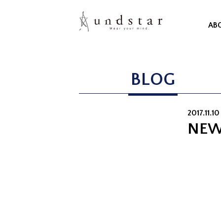
AB
BLOG
2017.11.10 
NEW