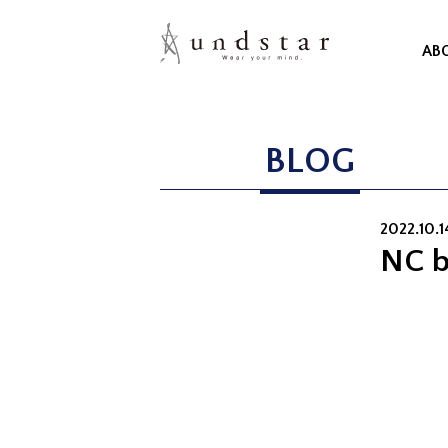
AB
BLOG
2022.10.14
NC b