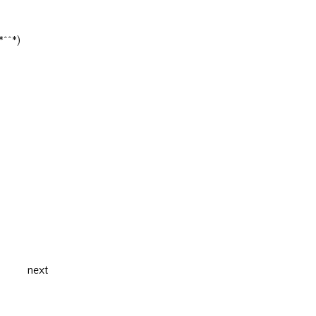
^*)
next