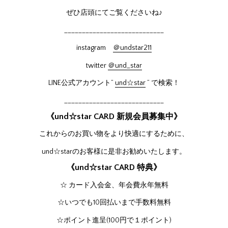
ぜひ店頭にてご覧くださいね♪
____________________________
instagram
＠undstar211
twitter
＠und_star
LINE公式アカウント”
und☆star
” で検索！
____________________________
《und☆star CARD 新規会員募集中》
これからのお買い物をより快適にするために、
und☆starのお客様に是非お勧めいたします。
《und☆star CARD 特典》
☆ カード入会金、年会費永年無料
☆いつでも10回払いまで手数料無料
☆ポイント進呈(100円で１ポイント)