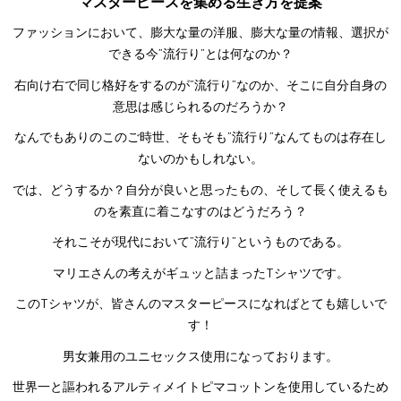
マスターピースを集める生き方を提案
ファッションにおいて、膨大な量の洋服、膨大な量の情報、選択が
できる今”流行り”とは何なのか？
右向け右で同じ格好をするのが”流行り”なのか、そこに自分自身の
意思は感じられるのだろうか？
なんでもありのこのご時世、そもそも”流行り”なんてものは存在し
ないのかもしれない。
では、どうするか？自分が良いと思ったもの、そして長く使えるも
のを素直に着こなすのはどうだろう？
それこそが現代において”流行り”というものである。
マリエさんの考えがギュッと詰まったTシャツです。
このTシャツが、皆さんのマスターピースになればとても嬉しいで
す！
男女兼用のユニセックス使用になっております。
世界一と謳われるアルティメイトピマコットンを使用しているため