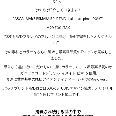
さい。
それでは紹介していきます！
PASCAL MARIE ESMARAIS “UPTMD-1 ultimate pima 100%T”
￥29.700+TAX
72枚をPMDブランドの立ち上げに掲げ、5分で完売したオリジナル
白T。
その素材とカラーをさらに追求し最高級品質のTシャツが完成しし
ました。
限りなく黒に近いこだわりの「濃紺カラー」に、世界最高品質のオ
ーガニックコットン“アルティメイト ピマ”を使用。
まさに世界基準のPMDアイデンティティーTシャツのNew ver’。
バックプリントPMDロゴはLOOK STUDIOデザイン協力。オリジナル
白Tと同じプリント加工です。
消費され続ける世の中で