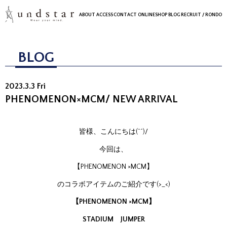
ABOUT
ACCESS
CONTACT
ONLINESHOP
BLOG
RECRUIT
/ RONDO
BLOG
2023.3.3 Fri
PHENOMENON×MCM/ NEW ARRIVAL
皆様、こんにちは(^^)/
今回は、
【PHENOMENON ×MCM】
のコラボアイテムのご紹介です(>_<)
【PHENOMENON ×MCM】
STADIUM JUMPER