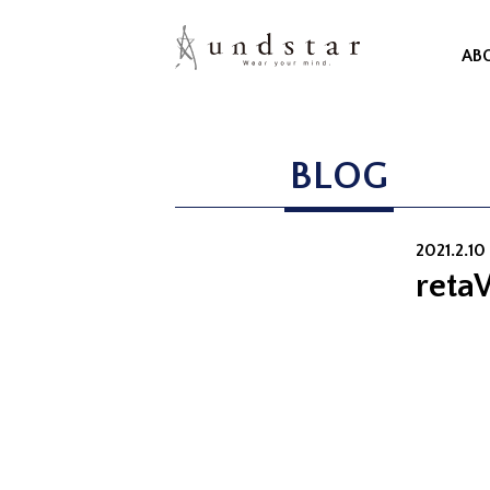
AB
BLOG
2021.2.1
ret