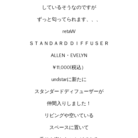
しているそうなのですが
ずっと匂ってられます、、、
retaW
ＳＴＡＮＤＡＲＤ ＤＩＦＦＵＳＥＲ
ALLEN・EVELYN
￥11,000(税込）
undstarに新たに
スタンダードディフューザーが
仲間入りしました！
リビングや空いている
スペースに置いて