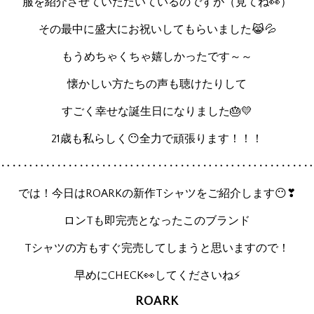
服を紹介させていただいているのですが（見てね👀）
その最中に盛大にお祝いしてもらいました😹💦
もうめちゃくちゃ嬉しかったです～～
懐かしい方たちの声も聴けたりして
すごく幸せな誕生日になりました🎂💛
21歳も私らしく😶全力で頑張ります！！！
‥‥‥‥‥‥‥‥‥‥‥‥‥‥‥‥‥‥‥‥‥‥‥‥‥‥‥‥‥
では！今日はROARKの新作Tシャツをご紹介します😶❣
ロンTも即完売となったこのブランド
Tシャツの方もすぐ完売してしまうと思いますので！
早めにCHECK👀してくださいね⚡
ROARK