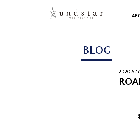
AB
BLOG
2020.5.1
ROA