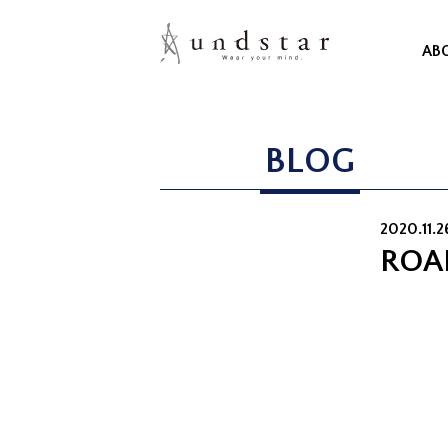
AB
BLOG
2020.11.2
ROA